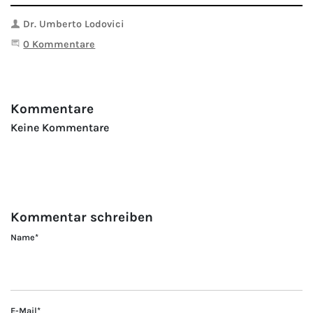
Autor
Dr. Umberto Lodovici
Beginne eine Unterhaltung
0 Kommentare
Kommentare
Keine Kommentare
Kommentar schreiben
Name
*
E-Mail
*