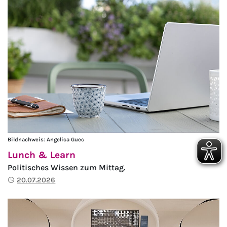
Bildnachweis: Angelica Guec
Lunch & Learn
Politisches Wissen zum Mittag.
Publiziert
20.07.2026