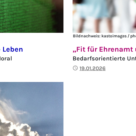
Bildnachweis: kastoimages / ph
e Leben
„Fit für Ehrenamt
oral
Bedarfsorientierte U
Publiziert
19.01.2026