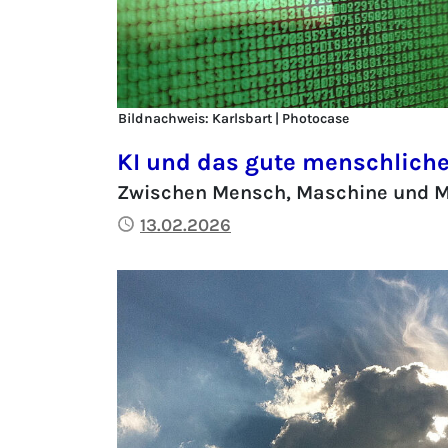
Bildnachweis: Karlsbart | Photocase
KI und das gute menschlich
Zwischen Mensch, Maschine und M
Publiziert
13.02.2026