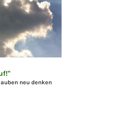
f!"
lauben neu denken