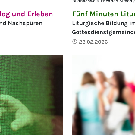
Bildnachweis: Friedbert Simon / 
log und Erleben
Fünf Minuten Litur
und Nachspüren
Liturgische Bildung im
Gottesdienstgemeind
Publiziert
23.02.2026